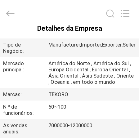
TEKORO
CAR
CARE
INDUSTRY
CO.,
LTD..
All
Detalhes da Empresa
Rights
INÍCIO
Reserved.
Tipo de
Manufacturer,Importer,Exporter,Seller
PRODUTOS
Negócio:
Mercado
América do Norte , América do Sul ,
principal:
Europa Ocidental , Europa Oriental ,
SOBRE
Ásia Oriental , Ásia Sudeste , Oriente
NÓS
, Oceania , em todo o mundo
Marcas:
TEKORO
VISITA
N º de
60~100
À
funcionários:
FÁBRICA
As vendas
7000000-12000000
anuais: