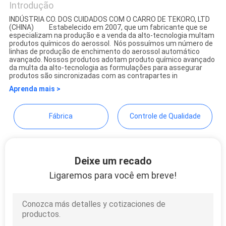
Introdução
SITE
INDÚSTRIA CO. DOS CUIDADOS COM O CARRO DE TEKORO, LTD
(CHINA) Estabelecido em 2007, que um fabricante que se
TEKORO CAR CARE INDUSTRY
especializam na produção e a venda da alto-tecnologia multam
POLÍTICA
produtos químicos do aerossol. Nós possuímos um número de
CO., LTD.
linhas de produção de enchimento do aerossol automático
DE
avançado. Nossos produtos adotam produto químico avançado
da multa da alto-tecnologia as formulações para assegurar
produtos são sincronizadas com as contrapartes in
PRIVACIDADE
Aprenda mais >
Fábrica
Controle de Qualidade
Deixe um recado
Ligaremos para você em breve!