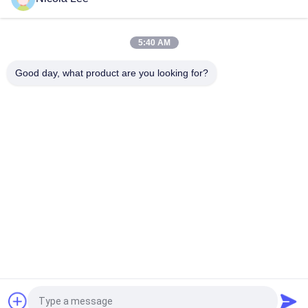
5:40 AM
Good day, what product are you looking for?
Categorias populares
Todos
Tinta De Spray 
Tinta Spray De 
Aerossol
Marcação
Pintura À Pistola 
Líquido De Limpeza 
Dos Grafittis
Automotivo Do 
Pulverizador
Pulverizador Dos 
Lubrificante Da 
Cuidados Com O 
Graxa Do 
Carro
Pulverizador
Líquido De Limpeza 
Aerossol Home
Da Eletrônica Do 
Aerossol
Pedir um orçamento