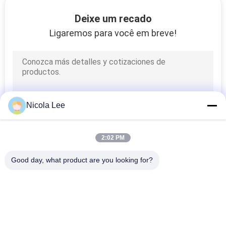
SITE
Deixe um recado
Ligaremos para você em breve!
POLÍTICA
DE
PRIVACIDADE
Nicola Lee
2:02 PM
Good day, what product are you looking for?
Categorias populares
Todos
Tinta De Spray 
Tinta Spray De 
Aerossol
Marcação