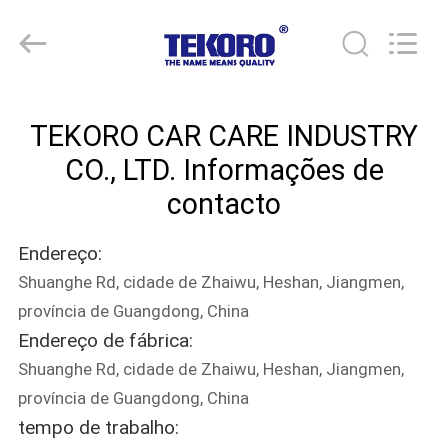
TEKORO
CAR
CARE
INDUSTRY
CO.,
LTD..
All
Rights
INÍCIO
Reserved.
TEKORO CAR CARE INDUSTRY
PRODUTOS
CO., LTD. Informações de
contacto
SOBRE
Endereço:
NÓS
Shuanghe Rd, cidade de Zhaiwu, Heshan, Jiangmen,
província de Guangdong, China
VISITA
Endereço de fábrica:
À
Shuanghe Rd, cidade de Zhaiwu, Heshan, Jiangmen,
FÁBRICA
província de Guangdong, China
tempo de trabalho: