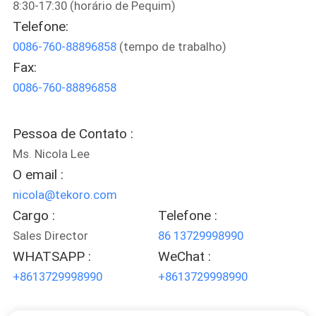
8:30-17:30 (horário de Pequim)
CONTROLE
Telefone:
DE
0086-760-88896858
(tempo de trabalho)
QUALIDADE
Fax:
0086-760-88896858
CONTACTE-
NOS
Pessoa de Contato :
Ms. Nicola Lee
NOTÍCIAS
O email :
nicola@tekoro.com
SOLICITAR
Cargo :
Telefone :
Sales Director
86 13729998990
ORÇAMENTO
WHATSAPP :
WeChat :
+8613729998990
+8613729998990
MAPA
DO