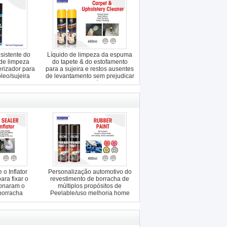
sistente do
Líquido de limpeza da espuma
 de limpeza
do tapete & do estofamento
erizador para
para a sujeira e restos ausentes
leo/sujeira
de levantamento sem prejudicar
a superfície
 o Inflator
Personalização automotivo do
ara fixar o
revestimento de borracha de
ionaram o
múltiplos propósitos de
borracha
Peelable/uso melhoria home