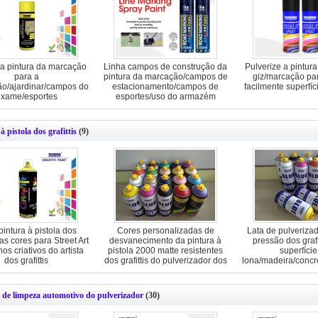
a pintura da marcação
Linha campos de construção da
Pulverize a pintura
para a
pintura da marcação/campos de
giz/marcação pa
ão/ajardinar/campos do
estacionamento/campos de
facilmente superfíc
xame/esportes
esportes/uso do armazém
à pistola dos grafittis
(9)
pintura à pistola dos
Cores personalizadas de
Lata de pulveriza
das cores para Street Art
desvanecimento da pintura à
pressão dos grafi
hos criativos do artista
pistola 2000 matte resistentes
superfície
dos grafittis
dos grafittis do pulverizador dos
lona/madeira/concre
grafittis opcionais
 de limpeza automotivo do pulverizador
(30)