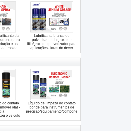
rificante da
Lubrificante branco do
orrente para
pulverizador da graxa do
tação e as
lítio/graxa do pulverizador para
rtadoras do
aplicações claras do dever
cadas
o do contato
Líquido de limpeza do contato
mover olá! -
bonde para instrumentos de
gia
precisão/equipamento/componentes
zou o veículo