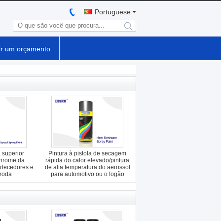
Portuguese
search
ir um orçamento
a superior
Pintura à pistola de secagem
Chrome da
rápida do calor elevado/pintura
rtecedores e
de alta temperatura do aerossol
roda
para automotivo ou o fogão