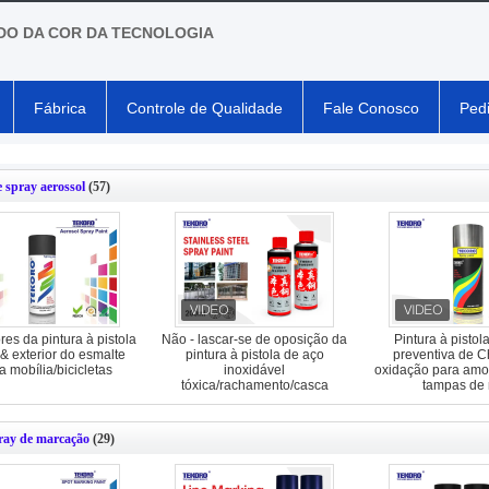
O DA COR DA TECNOLOGIA
Fábrica
Controle de Qualidade
Fale Conosco
Ped
e spray aerossol
(57)
res da pintura à pistola
Não - lascar-se de oposição da
Pintura à pistol
r & exterior do esmalte
pintura à pistola de aço
preventiva de 
a mobília/bicicletas
inoxidável
oxidação para amo
tóxica/rachamento/casca
tampas de 
pray de marcação
(29)