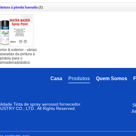
pintura à pistola baseada
(1)
rior & exterior - várias
aseadas da pintura à
pistola para o
l/madeira/plástico
Casa
Produtos
Quem Somos
F
idade Tinta de spray aerossol fornecedor.
S
TRY CO., LTD.. All Rights Reserved.
Ji