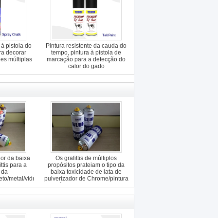
 à pistola do
Pintura resistente da cauda do
ra decorar
tempo, pintura à pistola de
ies múltiplas
marcação para a detecção do
calor do gado
dor da baixa
Os grafittis de múltiplos
ttis para a
propósitos prateiam o tipo da
 da
baixa toxicidade de lata de
to/metal/vidro
pulverizador de Chrome/pintura
à pistola dos grafittis