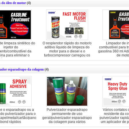
s do óleo de motor
(4)
de limpeza sintético do
O resplendor rápido do motor/o
Limpador de in
injetor do
aditivo líquido de limpeza do
combustível para t
ento/combustível da
motor para o diesel e o
gasolina 360 ml Adi
ina para eliminar o
turbocompressor carregou os
de moto
ósito do carbono
motores
zador esparadrapo da colagem
(4)
ze o esparadrapo ou a
Pulverizador esparadrapo
Vários contatos 
do pulverizador para o
permanente de uso
resistente da c
papel/metal/cartão/pano
geral/pulverizador esparadrapo
pulverizador rapi
bond rápidos
da colagem para vários
um aplicador de p
contatos
original d