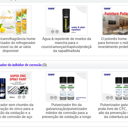
o/carro/fragrância home
Água & repelente de insetos da
O polonês home 
rizador do refrogerador
mancha para o
para fornecer o múl
ossol ou de ar vária
couro/camurça/chapéus/proteção
revestimento protet
disponível
da sapatilha/bota
zador do inibidor de corrosão
(5)
izador sem chumbo da
Pulverizador frio da
Pulverizador gal
zação do zinco para a
galvanização/pulverizador
prata livre de CFC,
ção da oxidação e a
inibidor de corrosão para a
alto da prevenção
ão de corrosão de aço
prevenção de oxidação a longo
da cobertura p
prazo de aço