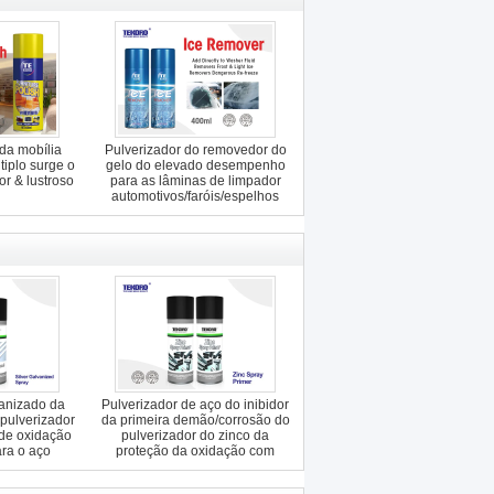
da mobília
Pulverizador do removedor do
tiplo surge o
gelo do elevado desempenho
or & lustroso
para as lâminas de limpador
automotivos/faróis/espelhos
vanizado da
Pulverizador de aço do inibidor
 pulverizador
da primeira demão/corrosão do
 de oxidação
pulverizador do zinco da
ara o aço
proteção da oxidação com
opacidade alta