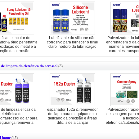
ificante incolor do
Lubrificante do silicone não
Pulverizador do lub
ador & óleo penetrante
corrosivo para fornecer o filme
engrenagem & da c
oxidação do metal e a
claro inodoro da lubrificação
manter a movimen
teção de corrosão
correntes transpo
rolo lubrifi
 de limpeza da eletrônica do aerossol
(8)
 de limpeza eficaz da
espanador 152a & removedor
Pulverizador rápid
eletrônica do
do fiapo para o equipamento
de secagem para re
r/aerossol do ar para
delicado da precisão e áreas
a tecnolo
egurança remover a
difíciis de alcançar
eletrônica/automati
oeira e o fiapo
l home
(45)