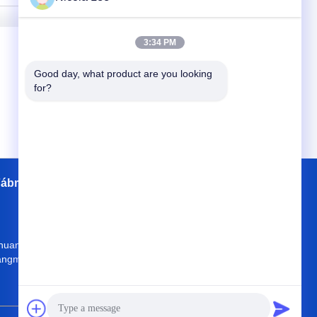
3:34 PM
Good day, what product are you looking 
for?
ábrica
Contatos
Mapa do Site
huanghe Rd, cidade de Zhaiwu, Heshan,
angmen, província de Guangdong, China
nicola@tekoro.com