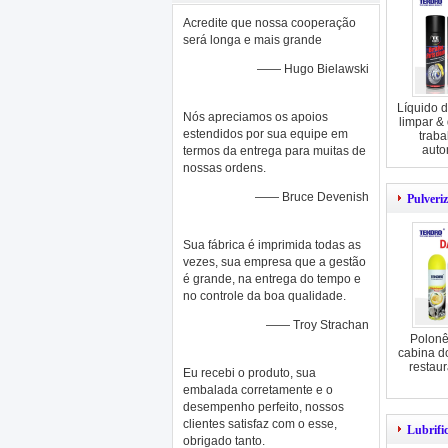
Acredite que nossa cooperação
será longa e mais grande
—— Hugo Bielawski
Líquido d
Nós apreciamos os apoios
limpar &
estendidos por sua equipe em
trab
auto
termos da entrega para muitas de
nossas ordens.
—— Bruce Devenish
Pulveri
Sua fábrica é imprimida todas as
vezes, sua empresa que a gestão
é grande, na entrega do tempo e
no controle da boa qualidade.
—— Troy Strachan
Polonê
cabina do
restaur
Eu recebi o produto, sua
embalada corretamente e o
desempenho perfeito, nossos
clientes satisfaz com o esse,
Lubrifi
obrigado tanto.