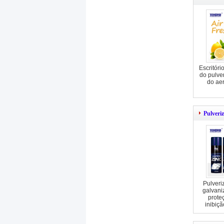
Escritóri
do pulve
do aer
Pulveri
Pulver
galvani
prote
inibiç