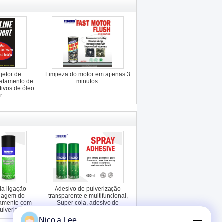
jetor de
Limpeza do motor em apenas 3
ratamento de
minutos.
tivos de óleo
r
da ligação
Adesivo de pulverização
olagem do
transparente e multifuncional,
damente com
Super cola, adesivo de
ulverizador
pulverização de pano.
a Web
Nicola Lee