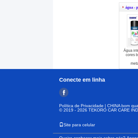
água - 
Água inte
cores b
meta
Conecte em linha
Política de Privacidade
| CHINA bom qual
© 2019 - 2026 TEKORO CAR CARE INDUS
Site para celular