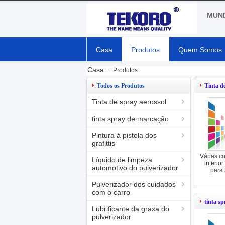
MUND
Casa
Produtos
Quem Somos
Casa
Produtos
Todos os Produtos
Tinta d
Tinta de spray aerossol
tinta spray de marcação
Pintura à pistola dos
grafittis
Várias co
Líquido de limpeza
interio
automotivo do pulverizador
para 
Pulverizador dos cuidados
com o carro
tinta s
Lubrificante da graxa do
pulverizador