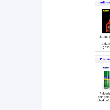
Aditivo
Líquido 
tratam
gasol
dep
Pulveri
Pulveri
colagem 
plástico/