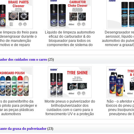
e limpeza do freio para
Líquido de limpeza automotivo
Desengraxador re
 desengraxar durante o
eficaz do carburador & do
aerossol, líquido
alho de manutenção
bloqueador para todos os
automotivo do pulv
motivo e de reparo
componentes de sistema do
remover a graxa/ó
combustível
zador dos cuidados com o carro
(25)
s do painel/brilho da
Monte pneus o pulverizador do
Não - o aferidor e
 piloto para proteger e
brilho/pulverizador dos
tóxicos do pneu p
ar as peças plásticas
cuidados com o carro para o
pneu liso/punc
automotivos
fornecimento UV e a proteção
pneu/pneu de 
dos Sidewalls do pneumático
cante da graxa do pulverizador
(23)