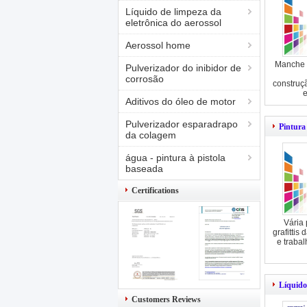
Líquido de limpeza da
eletrônica do aerossol
Aerossol home
Manche 
Pulverizador do inibidor de
corrosão
construç
e
Aditivos do óleo de motor
Pulverizador esparadrapo
Pintura 
da colagem
água - pintura à pistola
baseada
Certifications
Vária 
grafittis 
e trabal
Líquido
Customers Reviews