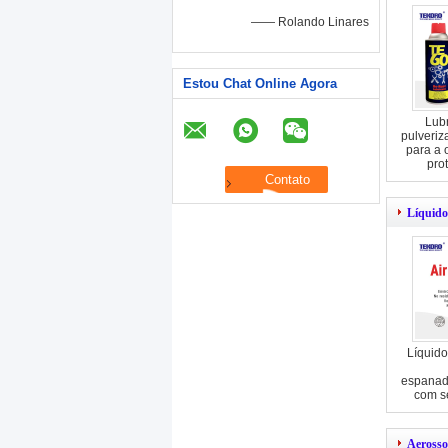
—— Rolando Linares
Estou Chat Online Agora
Lubr
pulveriz
para a 
pro
Líquido
Líquido
espanado
com s
p
Aerosso