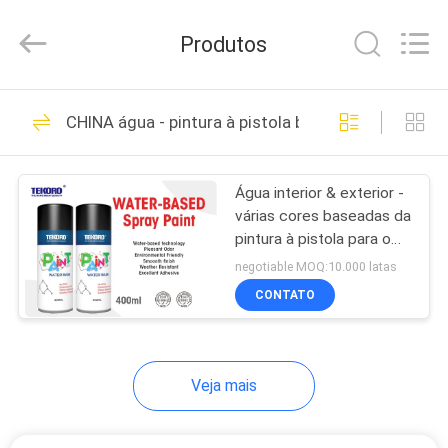
TEKORO
CAR
CARE
Produtos
INDUSTRY
CO.,
LTD..
All
Rights
INÍCIO
57
Reserved.
CHINA água - pintura à pistola baseada
Tinta de spray
PRODUTOS
aerossol
Água interior & exterior -
várias cores baseadas da
SOBRE
pintura à pistola para o
NÓS
metal/madeira/plástico
negotiable MOQ:10.000 latas
CONTATO
29
VISITA
tinta spray de
À
Veja mais
FÁBRICA
marcação