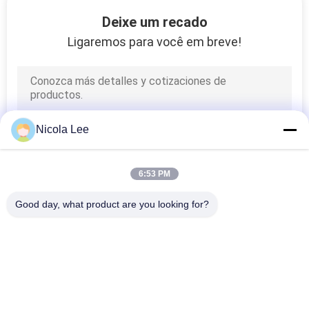
CONTROLE
Deixe um recado
DE
Ligaremos para você em breve!
QUALIDADE
9
Pintura à pistola
CONTACTE-
dos grafittis
NOS
Nicola Lee
NOTÍCIAS
6:53 PM
Good day, what product are you looking for?
30
SOLICITAR
Categorias populares
Todos
Líquido de limpeza
ORÇAMENTO
automotivo do
Tinta De Spray 
Tinta Spray De 
MAPA
Aerossol
Marcação
pulverizador
DO