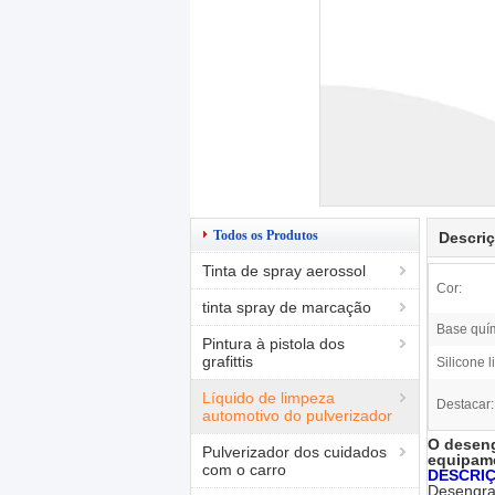
Todos os Produtos
Descri
Tinta de spray aerossol
Cor:
tinta spray de marcação
Base quí
Pintura à pistola dos
grafittis
Silicone l
Líquido de limpeza
Destacar:
automotivo do pulverizador
O deseng
Pulverizador dos cuidados
equipam
com o carro
DESCRI
Desengra