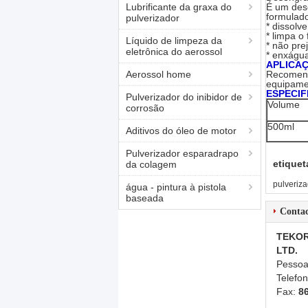
Lubrificante da graxa do
É um des
formulado
pulverizador
* dissolv
* limpa o
Líquido de limpeza da
* não pre
eletrônica do aerossol
* enxágua
APLICA
Aerossol home
Recomend
equipame
ESPECIF
Pulverizador do inibidor de
Volume
corrosão
500ml
Aditivos do óleo de motor
Pulverizador esparadrapo
etiquet
da colagem
pulveriza
água - pintura à pistola
baseada
Conta
TEKOR
LTD.
Pessoa
Telefo
Fax:
8