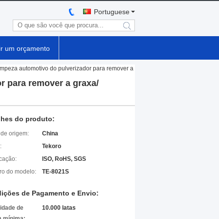
Portuguese
search
ir um orçamento
limpeza automotivo do pulverizador para remover a
r para remover a graxa/
lhes do produto:
 de origem:
China
:
Tekoro
icação:
ISO, RoHS, SGS
o do modelo:
TE-8021S
ições de Pagamento e Envio:
idade de
10.000 latas
 mínima: