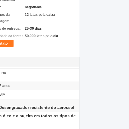
:
negotiable
hes da
12 latas pela caixa
lagem:
 de entrega:
25-30 dias
dade da fonte:
50.000 latas pelo dia
tato
Liso
3 anos
SIM
Desengraxador resistente do aerossol
 óleo e a sujeira em todos os tipos de