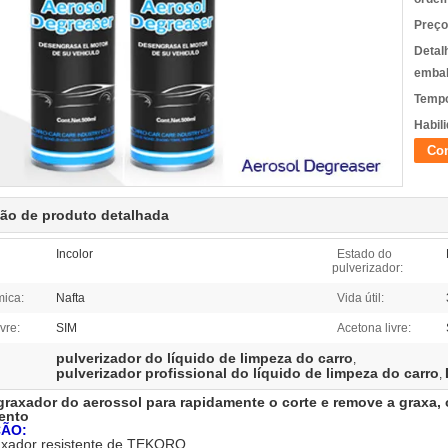
Preço
Detal
emba
Tempo
Habili
Con
ção de produto detalhada
Incolor
Estado do
pulverizador:
mica:
Nafta
Vida útil:
ivre:
SIM
Acetona livre:
pulverizador do líquido de limpeza do carro
,
pulverizador profissional do líquido de limpeza do carro
,
raxador do aerossol para rapidamente o corte e remove a graxa, o
ento
ÇÃO:
xador resistente de TEKORO