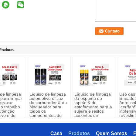
Produtos
 de limpeza
Líquido de limpeza
Líquido de limpeza
Uso das
 para limpar
automotivo eficaz
da espuma do
limpador
graxar
do carburador & do
tapete & do
Aerosso
 o trabalho
bloqueador para
estofamento para a
Icer/far
utenção
todos os
sujeira e restos
inofensi
ivo e de
componentes de
ausentes de
revestim
sistema do
levantamento sem
veículo
combustível
prejudicar a
superfície
Casa
Produtos
Quem Somos
F