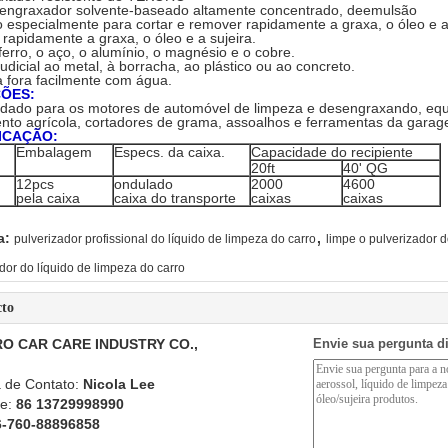
engraxador solvente-baseado altamente concentrado, deemulsão
 especialmente para cortar e remover rapidamente a graxa, o óleo e a
e rapidamente a graxa, o óleo e a sujeira.
 ferro, o aço, o alumínio, o magnésio e o cobre.
judicial ao metal, à borracha, ao plástico ou ao concreto.
 fora facilmente com água.
ÇÕES:
ado para os motores de automóvel de limpeza e desengraxando, equi
nto agrícola, cortadores de grama, assoalhos e ferramentas da gara
ICAÇÃO:
Embalagem
Especs. da caixa.
Capacidade do recipiente
20ft
40' QG
12pcs
ondulado
2000
4600
pela caixa
caixa do transporte
caixas
caixas
,
a:
pulverizador profissional do líquido de limpeza do carro
limpe o pulverizador d
dor do líquido de limpeza do carro
cto
O CAR CARE INDUSTRY CO.,
Envie sua pergunta d
 de Contato:
Nicola Lee
ne:
86 13729998990
6-760-88896858