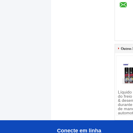
Outros 
Líquido
do freio
& desen
durante
de man
automot
reparo
Conecte em linha