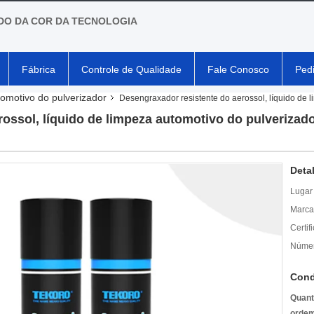
O DA COR DA TECNOLOGIA
Fábrica
Controle de Qualidade
Fale Conosco
Ped
tomotivo do pulverizador
Desengraxador resistente do aerossol, líquido de 
ossol, líquido de limpeza automotivo do pulverizado
Deta
Lugar
Marca
Certif
Númer
Cond
Quant
ordem