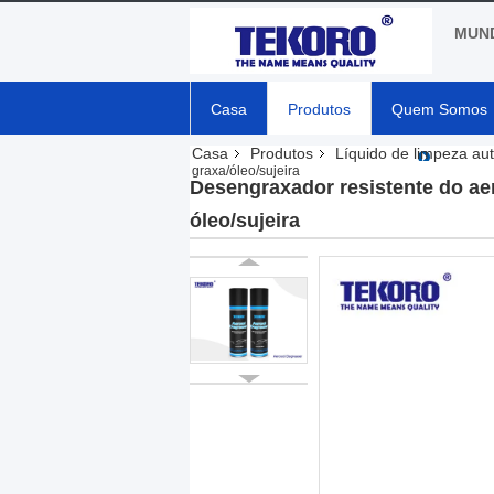
MUND
Casa
Produtos
Quem Somos
Casa
Produtos
Líquido de limpeza au
graxa/óleo/sujeira
Desengraxador resistente do aer
óleo/sujeira