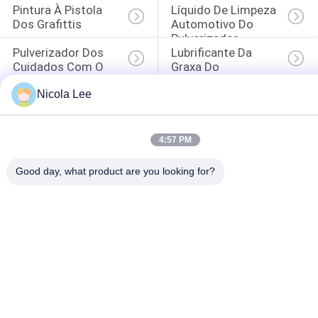
Pintura À Pistola 
Líquido De Limpeza 
Dos Grafittis
Automotivo Do 
Pulverizador
Pulverizador Dos 
Lubrificante Da 
Cuidados Com O 
Graxa Do 
Carro
Pulverizador
Líquido De Limpeza 
Nicola Lee
Aerossol Home
Da Eletrônica Do 
Aerossol
4:57 PM
Good day, what product are you looking for?