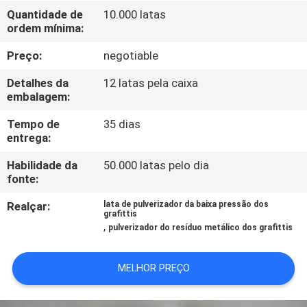
CONTROLE
Quantidade de
10.000 latas
ordem mínima:
DE
QUALIDADE
Preço:
negotiable
Detalhes da
12 latas pela caixa
CONTACTE-
embalagem:
NOS
Tempo de
35 dias
entrega:
NOTÍCIAS
Habilidade da
50.000 latas pelo dia
fonte:
Realçar:
lata de pulverizador da baixa pressão dos
SOLICITAR
grafittis
,
pulverizador do resíduo metálico dos grafittis
ORÇAMENTO
MELHOR PREÇO
MAPA
DO