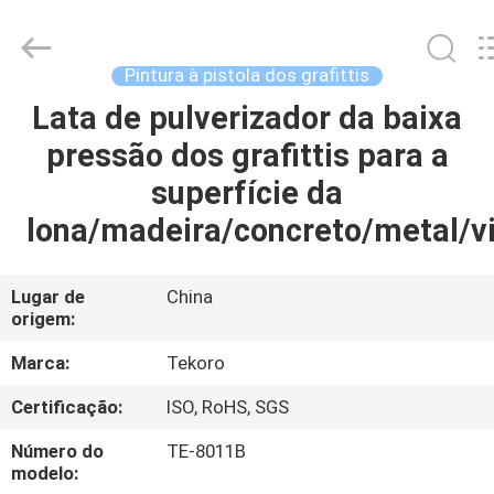
TEKORO
CAR
CARE
INDUSTRY
CO.,
Pintura à pistola dos grafittis
LTD..
All
Rights
Lata de pulverizador da baixa
INÍCIO
Reserved.
pressão dos grafittis para a
PRODUTOS
superfície da
lona/madeira/concreto/metal/v
SOBRE
NÓS
Lugar de
China
origem:
VISITA
Marca:
Tekoro
À
Certificação:
ISO, RoHS, SGS
FÁBRICA
Número do
TE-8011B
modelo: