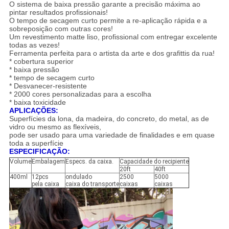
O sistema de baixa pressão garante a precisão máxima ao
pintar resultados profissionais!
O tempo de secagem curto permite a re-aplicação rápida e a
sobreposição com outras cores!
Um revestimento matte liso, profissional com entregar excelente
todas as vezes!
Ferramenta perfeita para o artista da arte e dos grafittis da rua!
* cobertura superior
* baixa pressão
* tempo de secagem curto
* Desvanecer-resistente
* 2000 cores personalizadas para a escolha
* baixa toxicidade
APLICAÇÕES:
Superfícies da lona, da madeira, do concreto, do metal, as de
vidro ou mesmo as flexíveis,
pode ser usado para uma variedade de finalidades e em quase
toda a superfície
ESPECIFICAÇÃO:
Volume
Embalagem
Especs. da caixa.
Capacidade do recipiente
20ft
40ft
400ml
12pcs
ondulado
2500
5000
pela caixa
caixa do transporte
caixas
caixas