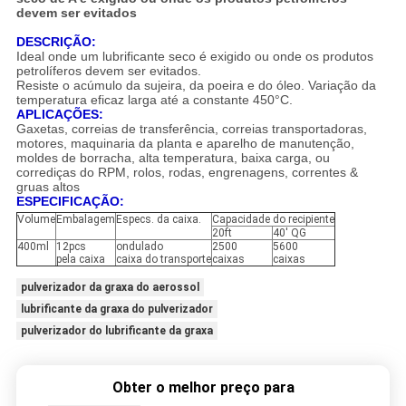
devem ser evitados
DESCRIÇÃO:
Ideal onde um lubrificante seco é exigido ou onde os produtos
petrolíferos devem ser evitados.
Resiste o acúmulo da sujeira, da poeira e do óleo. Variação da
temperatura eficaz larga até a constante 450°C.
APLICAÇÕES:
Gaxetas, correias de transferência, correias transportadoras,
motores, maquinaria da planta e aparelho de manutenção,
moldes de borracha, alta temperatura, baixa carga, ou
corrediças do RPM, rolos, rodas, engrenagens, correntes &
gruas altos
ESPECIFICAÇÃO:
Volume
Embalagem
Especs. da caixa.
Capacidade do recipiente
20ft
40' QG
400ml
12pcs
ondulado
2500
5600
pela caixa
caixa do transporte
caixas
caixas
pulverizador da graxa do aerossol
lubrificante da graxa do pulverizador
pulverizador do lubrificante da graxa
Obter o melhor preço para