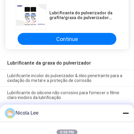
Lubrificante do pulverizador da
grafite/graxa do pulverizador
para gaxetas/motores/aparelho
de manutenção
Continue
Lubrificante da graxa do pulverizador
Lubrificante incolor do pulverizador & óleo penetrante para a
oxidação do metal e a proteção de corrosão
Lubrificante do silicone não corrosivo para fornecer o filme
claro inodoro da lubrificação
Pulverizador do lubrificante da engrenagem & da corrente
Nicola Lee
para manter a movimentação e as correntes transportadoras
do rolo lubrificadas
6:58 PM