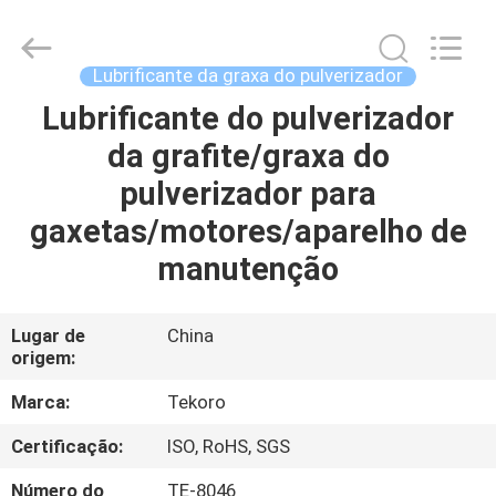
TEKORO
CAR
CARE
INDUSTRY
CO.,
Lubrificante da graxa do pulverizador
LTD..
All
Rights
Lubrificante do pulverizador
INÍCIO
Reserved.
da grafite/graxa do
PRODUTOS
pulverizador para
gaxetas/motores/aparelho de
SOBRE
manutenção
NÓS
Lugar de
China
origem:
VISITA
À
Marca:
Tekoro
FÁBRICA
Certificação:
ISO, RoHS, SGS
Número do
TE-8046