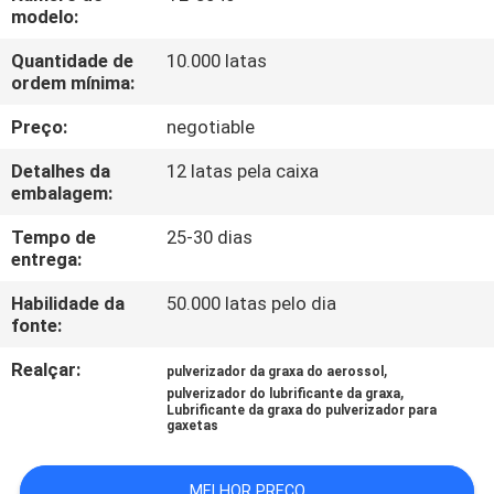
CONTROLE
modelo:
DE
Quantidade de
10.000 latas
ordem mínima:
QUALIDADE
Preço:
negotiable
CONTACTE-
Detalhes da
12 latas pela caixa
NOS
embalagem:
Tempo de
25-30 dias
entrega:
NOTÍCIAS
Habilidade da
50.000 latas pelo dia
fonte:
SOLICITAR
Realçar:
,
ORÇAMENTO
pulverizador da graxa do aerossol
,
pulverizador do lubrificante da graxa
Lubrificante da graxa do pulverizador para
gaxetas
MAPA
DO
MELHOR PREÇO